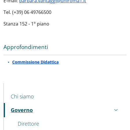
E-mail:
barbara.vantaggi@uniroma1.it
Tel. (+39) 06 49766500
Stanza 152 - 1° piano
Approfondimenti
Commissione Didattica
MENU CEV SECOND NAVIGATION
Chi siamo
Governo
Attivo
Direttore