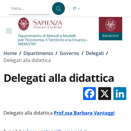
Salta al contenuto principale
Skip to footer content
IT
SELETTORE LINGUA: CURREN
Dipartimento di Metodi e Modelli
per l'Economia, il Territorio e la Finanza –
MEMOTEF
Briciole di pane
Home
/
Dipartimento
/
Governo
/
Delegati
/
Delegati alla didattica
Delegati alla didattica
Facebo
X
Delegato alla didattica
Prof.ssa Barbara Vantaggi