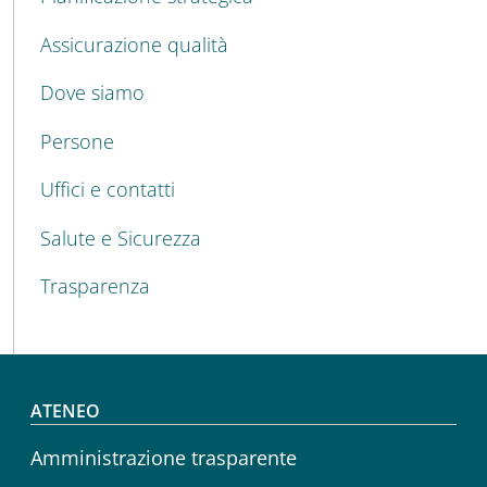
Assicurazione qualità
Dove siamo
Persone
Uffici e contatti
Salute e Sicurezza
Trasparenza
Footer menu
ATENEO
Amministrazione trasparente