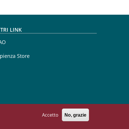
TRI LINK
AO
pienza Store
Accetto
No, grazie