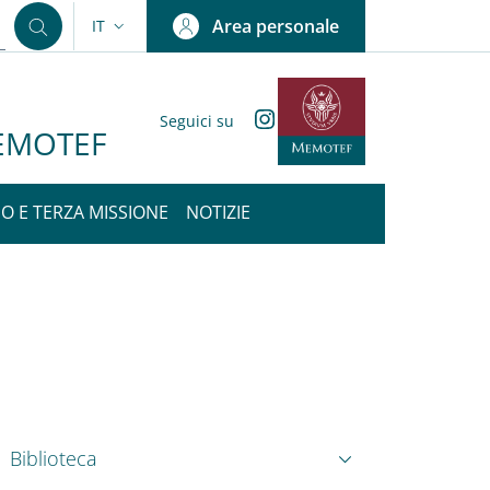
Area personale
IT
SELETTORE LINGUA: CURRENT LANGUAGE
Instagram
Seguici su
 MEMOTEF
IO E TERZA MISSIONE
NOTIZIE
nkedIn
ENU CEV SECOND NAVIGATION
Biblioteca