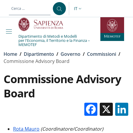
Salta al contenuto principale
Skip to footer content
IT
SELETTORE LINGUA: CURREN
Dipartimento di Metodi e Modelli
per l'Economia, il Territorio e la Finanza –
MEMOTEF
Briciole di pane
Home
/
Dipartimento
/
Governo
/
Commissioni
/
Commissione Advisory Board
Commissione Advisory
Board
Facebo
X
Rota Mauro
(Coordinatore/Coordinator)