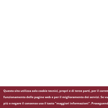
Questo sito utilizza solo cookie tecnici, propri e di terze parti, per il corre
funzionamento delle pagine web e per il miglioramento dei servizi. Se vu
più o negare il consenso usa il tasto "maggiori informazioni". Proseguen