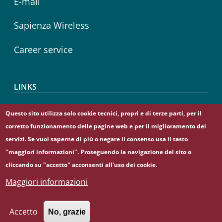
E-mail
Sapienza Wireless
Career service
LINKS
CIAO
Questo sito utilizza solo cookie tecnici, propri e di terze parti, per il
corretto funzionamento delle pagine web e per il miglioramento dei
Sapienza Store
servizi. Se vuoi saperne di più o negare il consenso usa il tasto
"maggiori informazioni". Proseguendo la navigazione del sito o
cliccando su "accetto" acconsenti all'uso dei cookie.
Maggiori informazioni
© Sapienza Università di Roma - Piazzale Aldo Moro 5,
00185 Roma - (+39) 06 49911 - C.F.: 80209930587 - P. Iva:
02133771002
Accetto
No, grazie