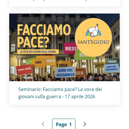
Titolo card
:
Seminario: Facciamo pace? La voce dei
giovani sulla guerra - 17 aprile 2026
Pagination
Page
1
Previous page
Current page
Next page