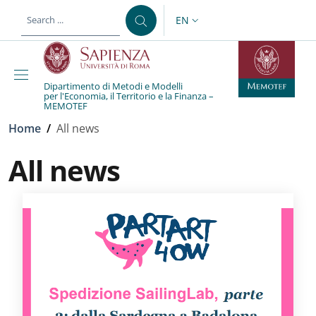
Skip to main content
Skip to footer content
EN
LANGUAGE SWITCHER: CURR
Dipartimento di Metodi e Modelli
per l'Economia, il Territorio e la Finanza –
MEMOTEF
Breadcrumb
Home
/
All news
All news