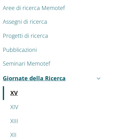
ENU CEV SECOND NAVIGATION
Aree di ricerca Memotef
Assegni di ricerca
Progetti di ricerca
Pubblicazioni
Seminari Memotef
Giornate della Ricerca
Attivo
Attivo
XV
XIV
XIII
XII