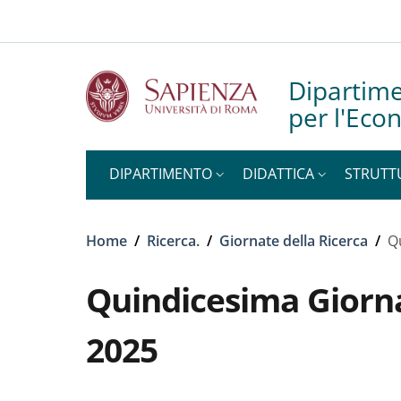
Slim top
Salta al contenuto principale
Skip to footer content
Dipartime
per l'Eco
DIPARTIMENTO
DIDATTICA
STRUTT
Briciole di pane
Home
/
Ricerca.
/
Giornate della Ricerca
/
Q
Quindicesima Giorn
2025