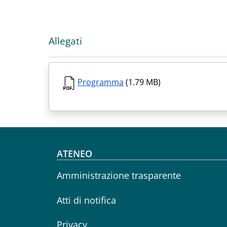
Allegati
Programma
(1.79 MB)
Footer menu
ATENEO
Amministrazione trasparente
Atti di notifica
Privacy