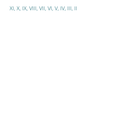
XI, X, IX, VIII, VII, VI, V, IV, III, II