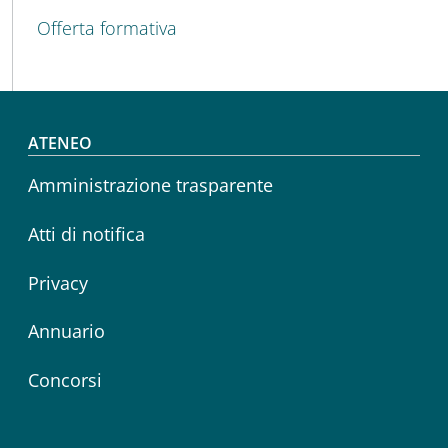
MENU CEV SECOND NAVIGATION
Offerta formativa
Footer menu
ATENEO
Amministrazione trasparente
Atti di notifica
Privacy
Annuario
Concorsi