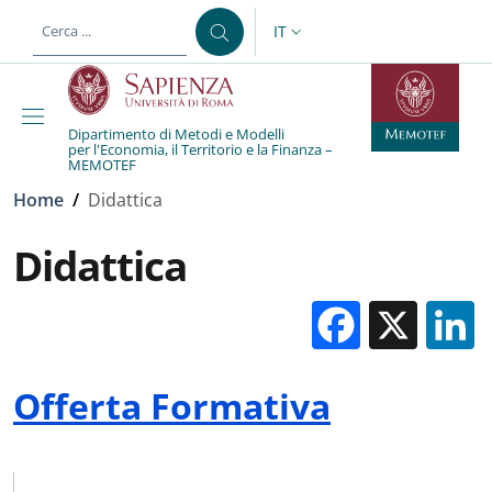
Salta al contenuto principale
Skip to footer content
IT
SELETTORE LINGUA: CURREN
Dipartimento di Metodi e Modelli
per l'Economia, il Territorio e la Finanza –
MEMOTEF
Briciole di pane
Home
/
Didattica
Didattica
Facebo
X
Offerta Formativa