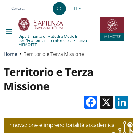
Salta al contenuto principale
Skip to footer content
IT
SELETTORE LINGUA: CURREN
Dipartimento di Metodi e Modelli
per l'Economia, il Territorio e la Finanza –
MEMOTEF
Briciole di pane
Home
/
Territorio e Terza Missione
Territorio e Terza
Missione
Facebo
X