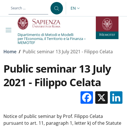
Skip to main content
Skip to footer content
EN
LANGUAGE SWITCHER: CURR
Dipartimento di Metodi e Modelli
per l'Economia, il Territorio e la Finanza –
MEMOTEF
Breadcrumb
Home
/
Public seminar 13 July 2021 - Filippo Celata
Public seminar 13 July
2021 - Filippo Celata
Facebo
X
Notice of public seminar by Prof. Filippo Celata
pursuant to art. 11, paragraph 1, letter k) of the Statute