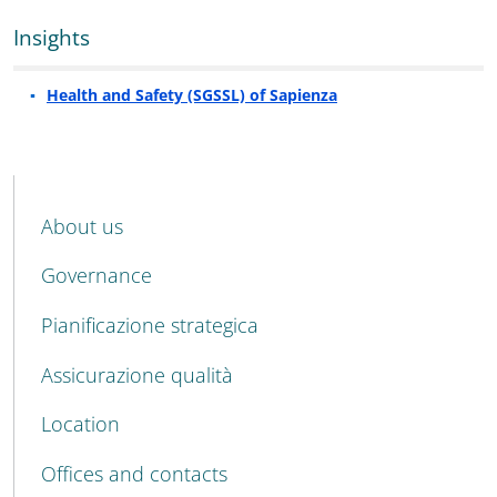
Insights
Health and Safety (SGSSL) of Sapienza
MENU CEV SECOND NAVIGATION
About us
Governance
Pianificazione strategica
Assicurazione qualità
Location
Offices and contacts