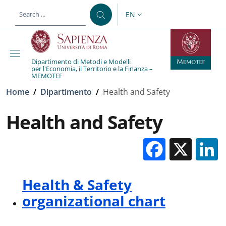
Skip to main content
Skip to footer content
EN
LANGUAGE SWITCHER: CURR
Dipartimento di Metodi e Modelli
per l'Economia, il Territorio e la Finanza –
MEMOTEF
Breadcrumb
Home
/
Dipartimento
/
Health and Safety
Health and Safety
Facebo
X
Health & Safety
organizational chart