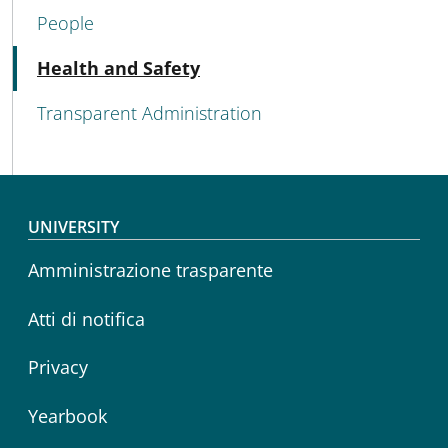
People
Active
Health and Safety
Transparent Administration
Footer menu
UNIVERSITY
Amministrazione trasparente
Atti di notifica
Privacy
Yearbook