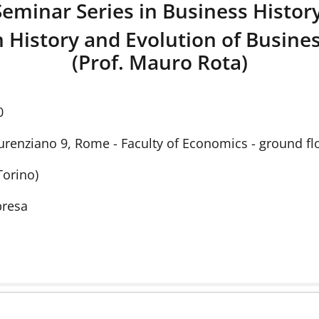
Seminar Series in Business Histor
n History and Evolution of Busine
(Prof. Mauro Rota)
0
urenziano 9, Rome - Faculty of Economics - ground fl
Torino)
presa