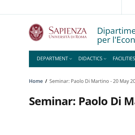
Slim top
Skip to main content
Skip to footer content
Dipartime
per l'Eco
DEPARTMENT
DIDACTICS
FACILITIE
Breadcrumb
Home
/
Seminar: Paolo Di Martino - 20 May 2
Seminar: Paolo Di M