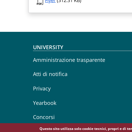
Flyer
(312.31 KB)
Footer menu
UNIVERSITY
Amministrazione trasparente
Atti di notifica
Privacy
Yearbook
Concorsi
Questo sito utilizza solo cookie tecnici, propri e di t