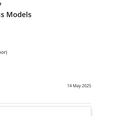
y
ss Models
oor)
Data notizia
:
14 May 2025