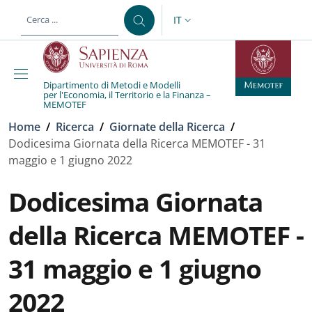
Salta al contenuto principale
Skip to footer content
IT
SELETTORE LINGUA: CURREN
Dipartimento di Metodi e Modelli
per l'Economia, il Territorio e la Finanza –
MEMOTEF
Briciole di pane
Home
/
Ricerca
/
Giornate della Ricerca
/
Dodicesima Giornata della Ricerca MEMOTEF - 31
maggio e 1 giugno 2022
Dodicesima Giornata
della Ricerca MEMOTEF -
31 maggio e 1 giugno
2022