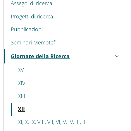
Assegni di ricerca
Progetti di ricerca
Pubblicazioni
Seminari Memotef
Giornate della Ricerca
Attivo
XV
XIV
XIII
Attivo
XII
XI, X, IX, VIII, VII, VI, V, IV, III, II