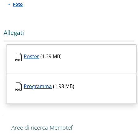
Foto
Allegati
Poster
(1.39 MB)
Programma
(1.98 MB)
MENU CEV SECOND NAVIGATION
Aree di ricerca Memotef