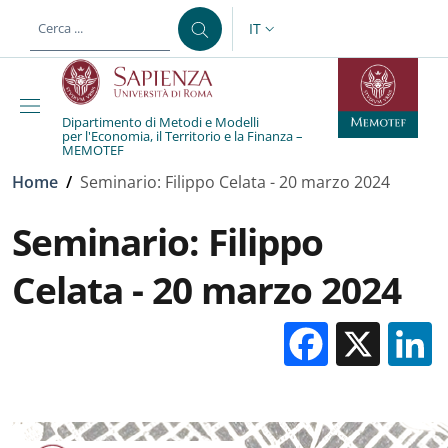
Salta al contenuto principale
Skip to footer content
IT
SELETTORE LINGUA: CURREN
Dipartimento di Metodi e Modelli
per l'Economia, il Territorio e la Finanza –
MEMOTEF
Briciole di pane
Home
/
Seminario: Filippo Celata - 20 marzo 2024
Seminario: Filippo
Celata - 20 marzo 2024
Facebo
X