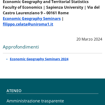
Economic Geography and Territorial Statistics
Faculty of Economics | Sapienza University | Via del
Castro Laurenziano 9 – 00161 Rome
Economic Geography Seminars
|
filippo.celata@uniroma1.it
Data notizia
:
20 Marzo 2024
Approfondimenti
Economic Geography Seminars 2024
Footer menu
ATENEO
Amministrazione trasparente