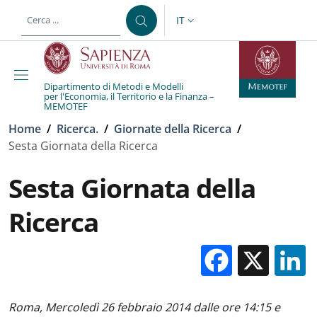
Salta al contenuto principale
Skip to footer content
IT
SELETTORE LINGUA: CURREN
Dipartimento di Metodi e Modelli
per l'Economia, il Territorio e la Finanza –
MEMOTEF
Briciole di pane
Home
/
Ricerca.
/
Giornate della Ricerca
/
Sesta Giornata della Ricerca
Sesta Giornata della
Ricerca
Facebo
X
Roma, Mercoledì 26 febbraio 2014 dalle ore 14:15 e