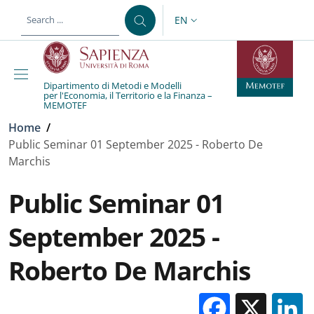
Skip to main content
Skip to footer content
EN
LANGUAGE SWITCHER: CURR
Dipartimento di Metodi e Modelli
per l'Economia, il Territorio e la Finanza –
MEMOTEF
Breadcrumb
Home
/
Public Seminar 01 September 2025 - Roberto De
Marchis
Public Seminar 01
September 2025 -
Roberto De Marchis
Facebo
X