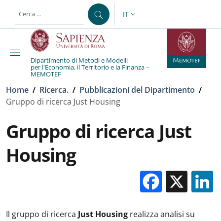
Salta al contenuto principale
Skip to footer content
IT
SELETTORE LINGUA: CURREN
Dipartimento di Metodi e Modelli
per l'Economia, il Territorio e la Finanza –
MEMOTEF
Briciole di pane
Home
/
Ricerca.
/
Pubblicazioni del Dipartimento
/
Gruppo di ricerca Just Housing
Gruppo di ricerca Just
Housing
Facebo
X
Il gruppo di ricerca
Just Housing
realizza analisi su