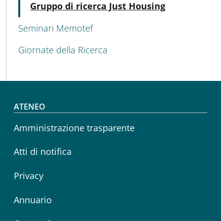
Attivo
Gruppo di ricerca Just Housing
Seminari Memotef
Giornate della Ricerca
Footer menu
ATENEO
Amministrazione trasparente
Atti di notifica
Privacy
Annuario