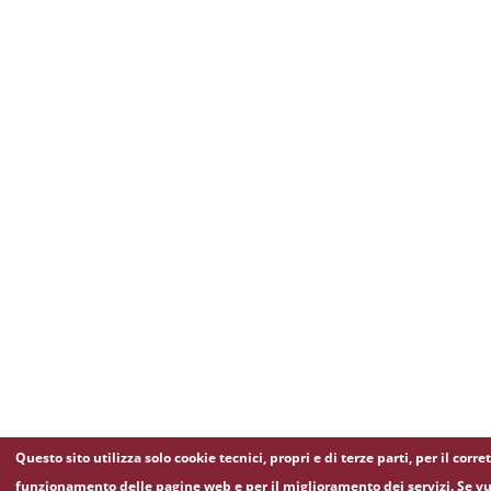
Questo sito utilizza solo cookie tecnici, propri e di terze parti, per il corre
funzionamento delle pagine web e per il miglioramento dei servizi. Se vu