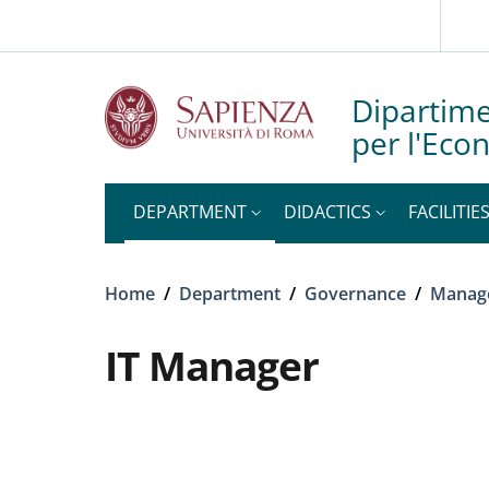
Slim top
Skip to main content
Skip to footer content
Dipartime
per l'Eco
DEPARTMENT
DIDACTICS
FACILITIE
Breadcrumb
Home
/
Department
/
Governance
/
Manag
IT Manager