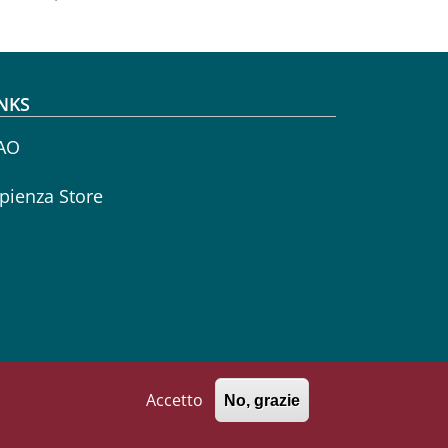
NKS
AO
pienza Store
Accetto
No, grazie