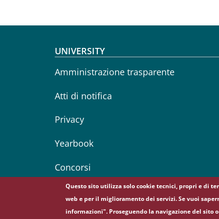
Footer menu
UNIVERSITY
Amministrazione trasparente
Atti di notifica
Privacy
Yearbook
Concorsi
Questo sito utilizza solo cookie tecnici, propri e di t
web e per il miglioramento dei servizi. Se vuoi saper
informazioni". Proseguendo la navigazione del sito o 