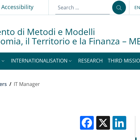
Accessibility
E
LA
nto di Metodi e Modelli
nomia, il Territorio e la Finanza –
S
INTERNATIONALISATION
RESEARCH
THIRD MISSIO
ers
/
IT Manager
Facebook
X
Li
M