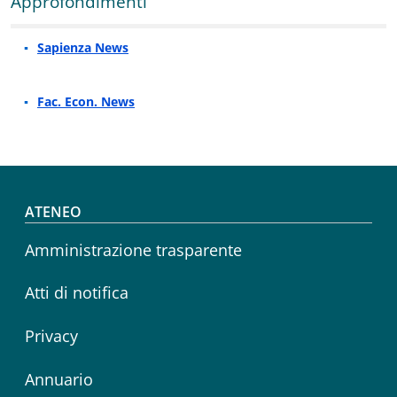
Approfondimenti
Sapienza News
Fac. Econ. News
Footer menu
ATENEO
Amministrazione trasparente
Atti di notifica
Privacy
Annuario