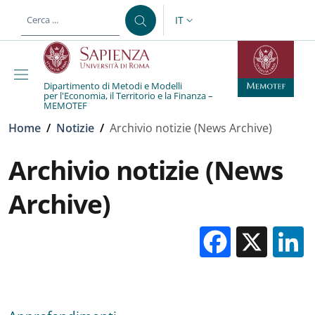
Salta al contenuto principale
Skip to footer content
IT
SELETTORE LINGUA: CURREN
Dipartimento di Metodi e Modelli
per l'Economia, il Territorio e la Finanza –
MEMOTEF
Briciole di pane
Home
/
Notizie
/
Archivio notizie (News Archive)
Archivio notizie (News
Archive)
Facebo
X