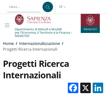
Salta al contenuto principale
Skip to footer content
IT
SELETTORE LINGUA: CURREN
Dipartimento di Metodi e Modelli
per l'Economia, il Territorio e la Finanza –
MEMOTEF
Briciole di pane
Home
/
Internazionalizzazione
/
Progetti Ricerca Internazionali
Progetti Ricerca
Internazionali
Facebo
X