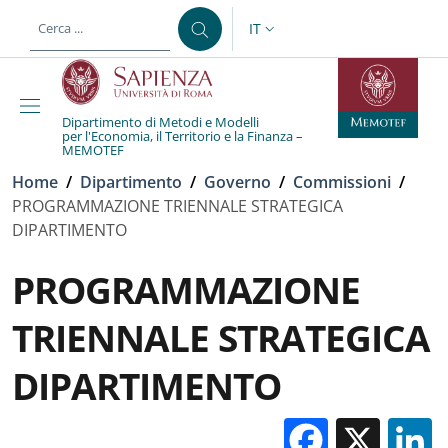
Salta al contenuto principale
Skip to footer content
IT
SELETTORE LINGUA: CURREN
Dipartimento di Metodi e Modelli
per l'Economia, il Territorio e la Finanza –
MEMOTEF
Briciole di pane
Home
/
Dipartimento
/
Governo
/
Commissioni
/
PROGRAMMAZIONE TRIENNALE STRATEGICA
DIPARTIMENTO
PROGRAMMAZIONE
TRIENNALE STRATEGICA
DIPARTIMENTO
Facebo
X