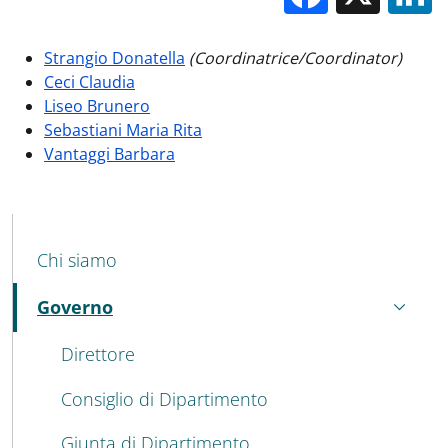
Strangio Donatella
(Coordinatrice/Coordinator)
Ceci Claudia
Liseo Brunero
Sebastiani Maria Rita
Vantaggi Barbara
MENU CEV SECOND NAVIGATION
Chi siamo
Governo
Attivo
Direttore
Consiglio di Dipartimento
Giunta di Dipartimento