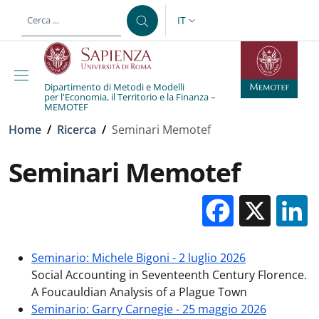
Salta al contenuto principale
Skip to footer content
IT
SELETTORE LINGUA: CURREN
Dipartimento di Metodi e Modelli
per l'Economia, il Territorio e la Finanza –
MEMOTEF
Briciole di pane
Home
/
Ricerca
/
Seminari Memotef
Seminari Memotef
Facebo
X
Seminario: Michele Bigoni - 2 luglio 2026
Social Accounting in Seventeenth Century Florence.
A Foucauldian Analysis of a Plague Town
Seminario: Garry Carnegie - 25 maggio 2026