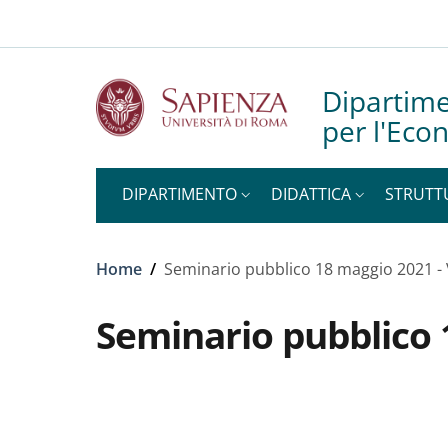
Slim top
Salta al contenuto principale
Skip to footer content
Dipartime
per l'Eco
DIPARTIMENTO
DIDATTICA
STRUTT
Briciole di pane
Home
/
Seminario pubblico 18 maggio 2021 -
Seminario pubblico 