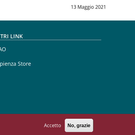
Data notizia
:
13 Maggio 2021
TRI LINK
AO
pienza Store
Accetto
No, grazie