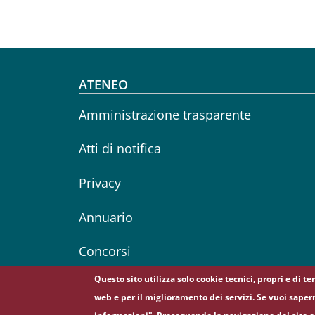
Footer menu
ATENEO
Amministrazione trasparente
Atti di notifica
Privacy
Annuario
Concorsi
Questo sito utilizza solo cookie tecnici, propri e di t
web e per il miglioramento dei servizi. Se vuoi saper