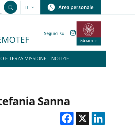
Area personale
IT
SELETTORE LINGUA: CURRENT LANGUAGE
Instagram
Seguici su
 MEMOTEF
IO E TERZA MISSIONE
NOTIZIE
tefania Sanna
Facebook
X
Linked