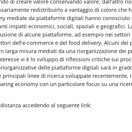
tendo di creare valore conservando valore, dall’altro n
sariamente redistribuirlo a vantaggio di coloro che ha
omy mediate da piattaforme digitali hanno conosciuto
vanti impatti economici, sociali, spaziali e geografici
usione di alcune piattaforme, ad esempio nei settori de
ettori dell’e-commerce e del food delivery. Alcuni dei 
in larga misura mediati da una riorganizzazione dei p
interesse vi è lo sviluppo di riflessioni critiche sui p
 lariorganizzative delle piattaforme digitali sarà in gr
rincipali linee di ricerca sviluppate recentemente, 
sharing economy con un particolare focus su una ricer
 distanza accedendo al seguente link: