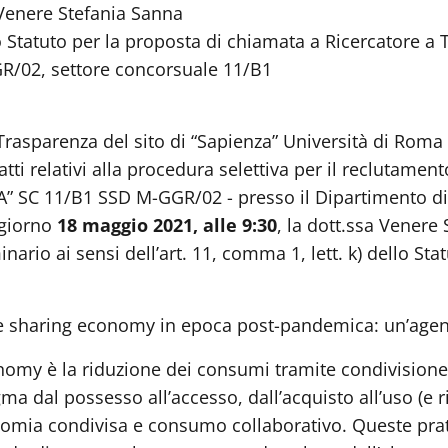
 Venere Stefania Sanna
ello Statuto per la proposta di chiamata a Ricercatore
GGR/02, settore concorsuale 11/B1
Trasparenza del sito di “Sapienza” Università di Roma 
tti relativi alla procedura selettiva per il reclutament
A” SC 11/B1 SSD M-GGR/02 - presso il Dipartimento di
l giorno
18 maggio 2021, alle 9:30
, la dott.ssa Venere 
rio ai sensi dell’art. 11, comma 1, lett. k) dello Statut
 e sharing economy in epoca post-pandemica: un’agend
onomy è la riduzione dei consumi tramite condivisione, 
gma dal possesso all’accesso, dall’acquisto all’uso (e 
onomia condivisa e consumo collaborativo. Queste prati