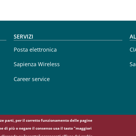
SERVIZI
AL
Posta elettronica
CI
Sapienza Wireless
Sa
Career service
erze parti, per il corretto funzionamento delle pagine
ne di più o negare il consenso usa il tasto "maggiori