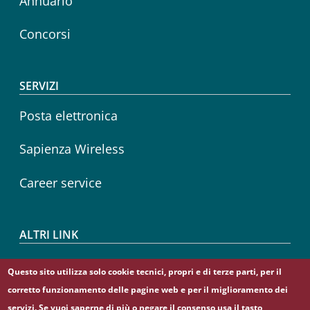
Annuario
Concorsi
SERVIZI
Posta elettronica
Sapienza Wireless
Career service
ALTRI LINK
CIAO
Questo sito utilizza solo cookie tecnici, propri e di terze parti, per il
corretto funzionamento delle pagine web e per il miglioramento dei
Sapienza Store
servizi. Se vuoi saperne di più o negare il consenso usa il tasto