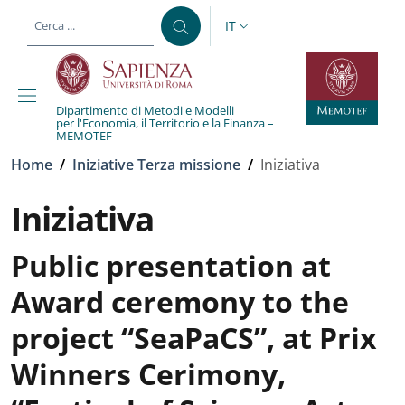
Salta al contenuto principale
Skip to footer content
IT
SELETTORE LINGUA: CURREN
Dipartimento di Metodi e Modelli
per l'Economia, il Territorio e la Finanza –
MEMOTEF
Briciole di pane
Home
/
Iniziative Terza missione
/
Iniziativa
Iniziativa
Public presentation at
Award ceremony to the
project “SeaPaCS”, at Prix
Winners Cerimony,