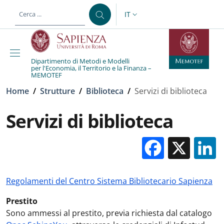
Salta al contenuto principale
Skip to footer content
IT
SELETTORE LINGUA: CURREN
Dipartimento di Metodi e Modelli
per l'Economia, il Territorio e la Finanza –
MEMOTEF
Briciole di pane
Home
/
Strutture
/
Biblioteca
/
Servizi di biblioteca
Servizi di biblioteca
Facebo
X
Regolamenti del Centro Sistema Bibliotecario Sapienza
Prestito
Sono ammessi al prestito, previa richiesta dal catalogo