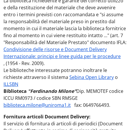
La biblioteca richiedente è garante del corretto utilizzo
e della restituzione del materiale che deve avvenire
entro i termini previsti con raccomandata e "si assume
la responsabilità del materiale preso in prestito dal
momento in cui il materiale lascia la biblioteca fornitrice
fino al momento in cui viene restituito intatto ..." (art. 7
"Responsabilità del Materiale Prestato" documento IFLA:
Condivisione delle risorse e Document Delivery
Internazionale: principi e linee guida per le procedure
, (1954 - Rev. 2009).
Le biblioteche interessate potranno inoltrare le
richieste attraverso il sistema
Sebina Open Library
o
ILLSBN
Biblioteca
"Ferdinando Milone"
Dip. MEMOTEF codice
ICCU RM0973 / codice SBN RMSGE
biblioteca.milone@uniroma1.it
fax: 0649766493.
Fornitura articoli Document Delivery:
Il servizio di fornitura di articoli di periodici (Document