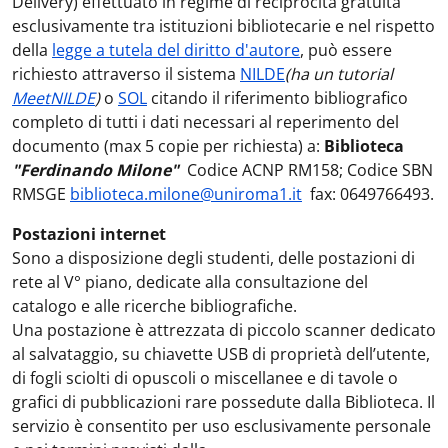
Delivery) effettuato in regime di reciprocità gratuita
esclusivamente tra istituzioni bibliotecarie e nel rispetto
della
legge a tutela del diritto d'autore
, può essere
richiesto attraverso il sistema
NILDE
(ha un tutorial
MeetNILDE
)
o
SOL
citando il riferimento bibliografico
completo di tutti i dati necessari al reperimento del
documento (max 5 copie per richiesta) a:
Biblioteca
"Ferdinando Milone"
Codice ACNP RM158; Codice SBN
RMSGE
biblioteca.milone@uniroma1.it
fax: 0649766493.
Postazioni internet
Sono a disposizione degli studenti, delle postazioni di
rete al V° piano, dedicate alla consultazione del
catalogo e alle ricerche bibliografiche.
Una postazione è attrezzata di piccolo scanner dedicato
al salvataggio, su chiavette USB di proprietà dell’utente,
di fogli sciolti di opuscoli o miscellanee e di tavole o
grafici di pubblicazioni rare possedute dalla Biblioteca. Il
servizio è consentito per uso esclusivamente personale