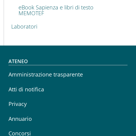
eBook Sapienza e libri di testo
MEMOTEF
Laboratori
Footer menu
ATENEO
Amministrazione trasparente
Atti di notifica
Privacy
Annuario
Concorsi