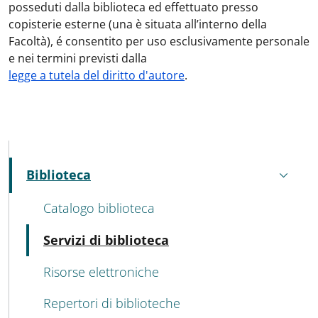
posseduti dalla biblioteca ed effettuato presso
copisterie esterne (una è situata all’interno della
Facoltà), é consentito per uso esclusivamente personale
e nei termini previsti dalla
legge a tutela del diritto d'autore
.
MENU CEV SECOND NAVIGATION
Biblioteca
Attivo
Catalogo biblioteca
Attivo
Servizi di biblioteca
Risorse elettroniche
Repertori di biblioteche