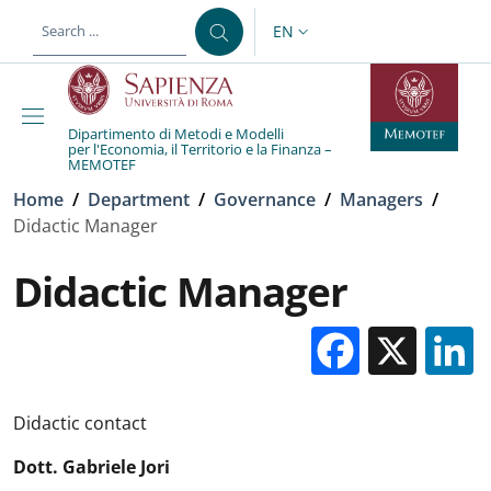
Skip to main content
Skip to footer content
EN
LANGUAGE SWITCHER: CURR
Dipartimento di Metodi e Modelli
per l'Economia, il Territorio e la Finanza –
MEMOTEF
Breadcrumb
Home
/
Department
/
Governance
/
Managers
/
Didactic Manager
Didactic Manager
Facebo
X
Didactic contact
Dott. Gabriele Jori