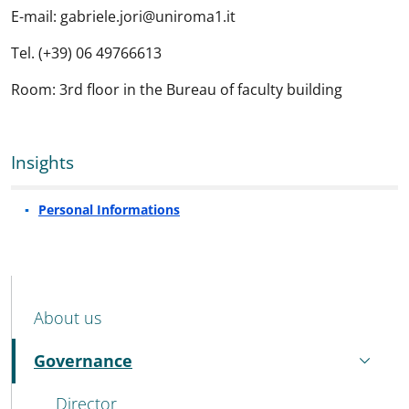
E-mail: gabriele.jori@uniroma1.it
Tel. (+39) 06 49766613
Room: 3rd floor in the Bureau of faculty building
Insights
Personal Informations
MENU CEV SECOND NAVIGATION
About us
Governance
Active
Director